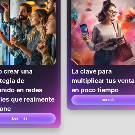
 crear una
La clave para
tegia de
multiplicar tus vent
enido en redes
en poco tiempo
les que realmente
Leer más
ione
Leer más