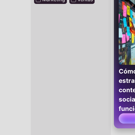
Cómo
estra
cont
socia
func