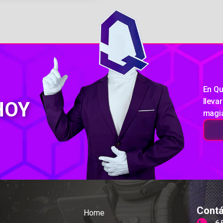
En Qu
lleva
HOY
magia
Cont
Home