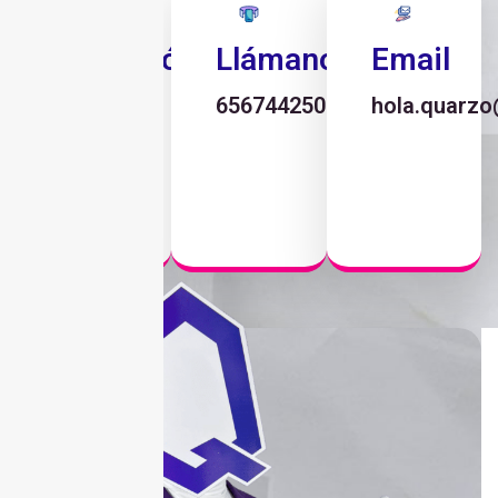
Dirección
Llámanos
Email
CD.
6567442501
hola.quarz
Juárez
-
México