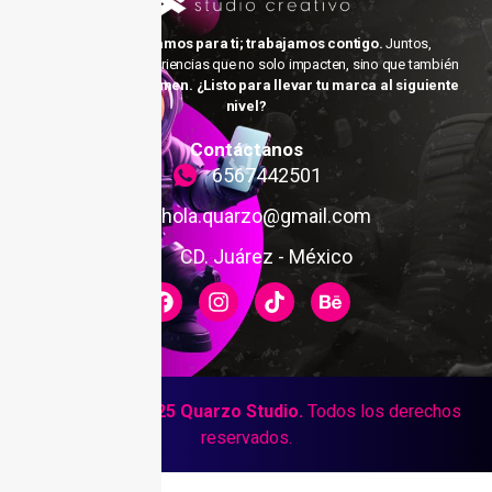
No solo trabajamos para ti; trabajamos contigo.
Juntos,
podemos crear experiencias que no solo impacten, sino que también
inspiren y transformen. ¿Listo para llevar tu marca al siguiente
nivel?
Contáctanos
6567442501
hola.quarzo@gmail.com
CD. Juárez - México
Copyright © 2025 Quarzo Studio.
Todos los derechos
reservados.